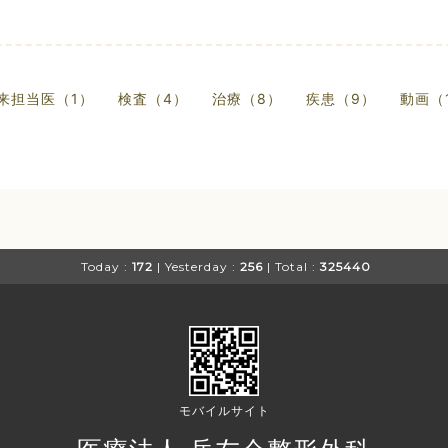
来担当医（1）
検査（4）
治療（8）
疾患（9）
動画（
Today :
172
| Yesterday :
256
| Total :
325440
モバイルサイト