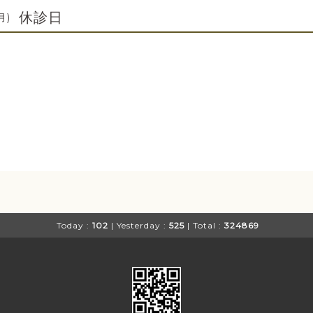
休診日
月)
Today :
102
| Yesterday :
525
| Total :
324869