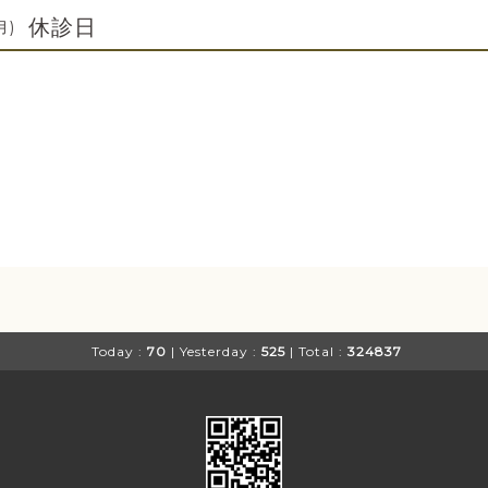
休診日
月)
Today :
70
| Yesterday :
525
| Total :
324837