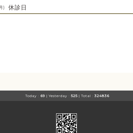
休診日
月)
Today :
69
| Yesterday :
525
| Total :
324836