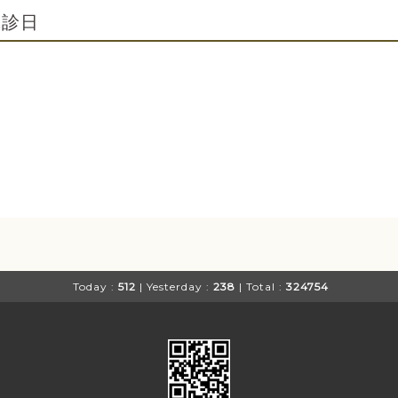
休診日
Today :
512
| Yesterday :
238
| Total :
324754